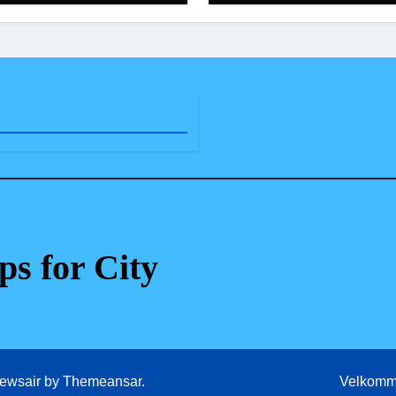
ps for City
ewsair
by
Themeansar
.
Velkomm