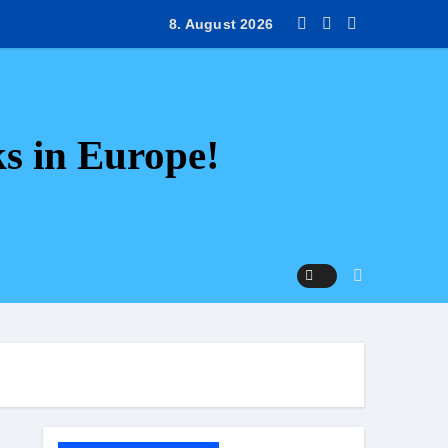
e Luxembourg: Din ultimative guide med 9 rejsetips.
8. August 2026
ks in Europe!