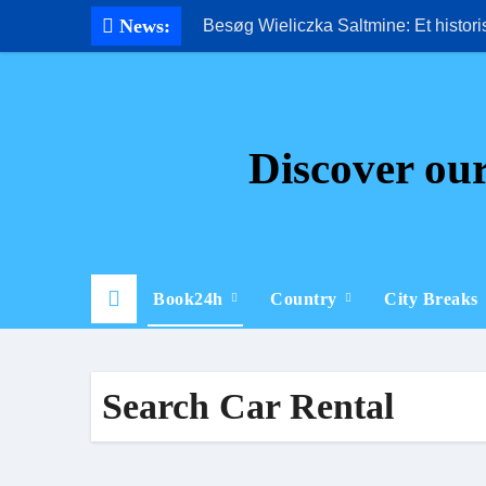
Skip
News:
Besøg Wieliczka Saltmine: Et histor
to
content
Discover our
Book24h
Country
City Breaks
Search Car Rental