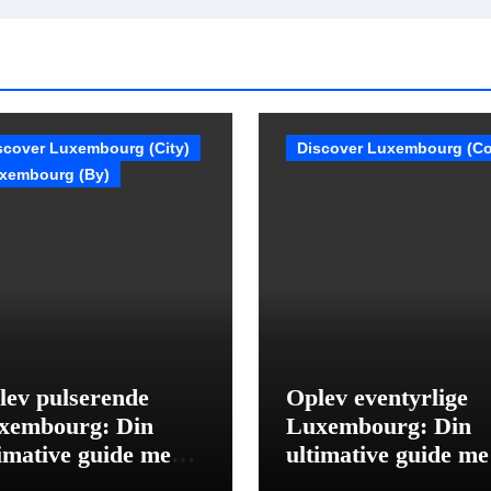
scover Luxembourg (City)
Discover Luxembourg (Co
xembourg (By)
lev pulserende
Oplev eventyrlige
xembourg: Din
Luxembourg: Din
timative guide med 9
ultimative guide m
setips.
rejsetips.