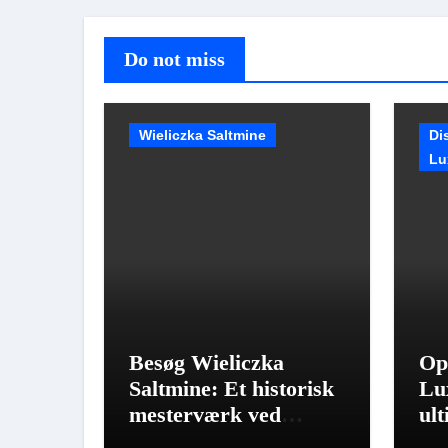
Do not miss
Wieliczka Saltmine
Di
Lu
Besøg Wieliczka
Op
Saltmine: Et historisk
Lu
mesterværk ved
ul
Kraków.
rej