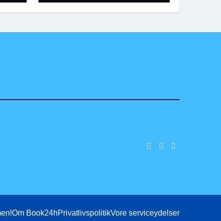
en!
Om Book24h
Privatlivspolitik
Vore serviceydelser