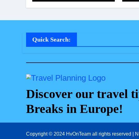
Quick Search:
Discover our travel ti
Breaks in Europe!
Copyright © 2024 HvOnTeam all rights reserved
|
N