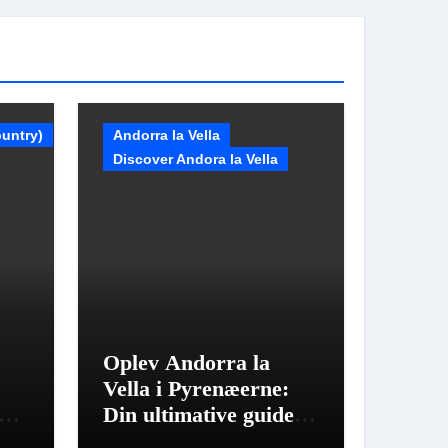
untry)
Andorra la Vella
Discover Andora la Vella
Oplev Andorra la
Vella i Pyrenæerne:
ed
Din ultimative guide
med 9 rejsetips.