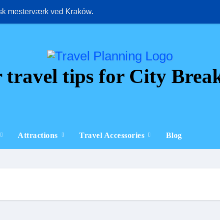
isk mesterværk ved Kraków.
Oplev pulserend
 travel tips for City Brea
Attractions
Travel Accessories
Blog