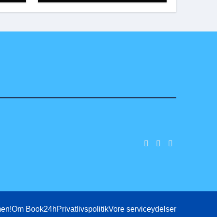
en!
Om Book24h
Privatlivspolitik
Vore serviceydelser