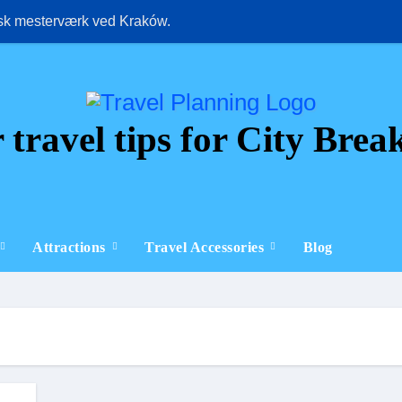
isk mesterværk ved Kraków.
Oplev pulserend
 travel tips for City Brea
Attractions
Travel Accessories
Blog