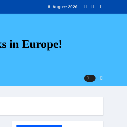
e Luxembourg: Din ultimative guide med 9 rejsetips.
8. August 2026
ks in Europe!