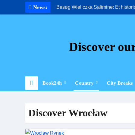
Skip
News:
Besøg Wieliczka Saltmine: Et histor
to
content
Discover our
Book24h
Country
City Breaks
Discover Wrocław