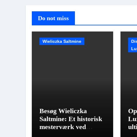
Do not miss
Wieliczka Saltmine
Di
Lu
Besøg Wieliczka
Op
Saltmine: Et historisk
Lu
mesterværk ved
ul
Kraków.
rej