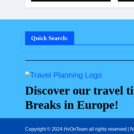
Quick Search:
Discover our travel ti
Breaks in Europe!
Copyright © 2024 HvOnTeam all rights reserved
|
N