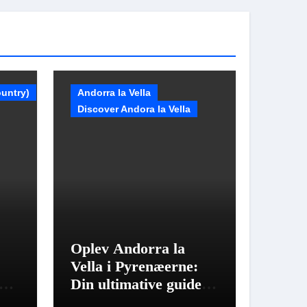
untry)
Andorra la Vella
Discover Andora la Vella
Oplev Andorra la
Vella i Pyrenæerne:
ed
Din ultimative guide
med 9 rejsetips.