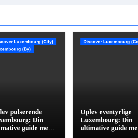
scover Luxembourg (City)
Discover Luxembourg (Co
xembourg (By)
lev pulserende
Oplev eventyrlige
xembourg: Din
Luxembourg: Din
timative guide med 9
ultimative guide m
setips.
rejsetips.