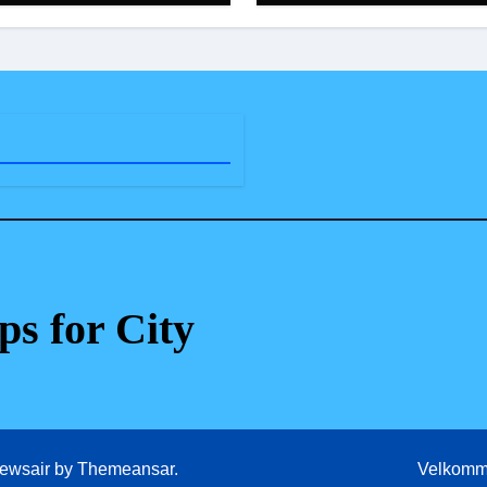
ps for City
ewsair
by
Themeansar
.
Velkomm